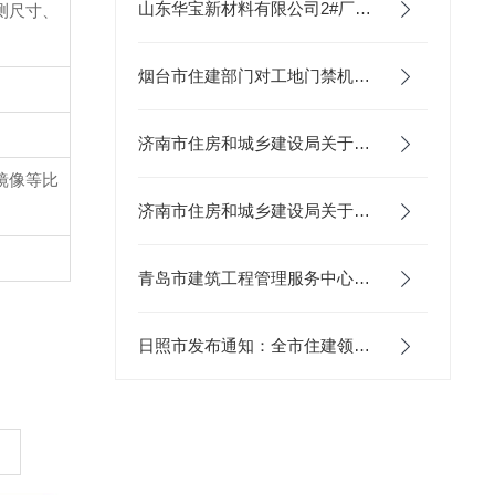
山东华宝新材料有限公司2#厂房、3#厂房和机修车间项目 应用本公司劳务实名制考勤设备
测尺寸、
烟台市住建部门对工地门禁机的选型要求
济南市住房和城乡建设局关于推行房屋建筑工程《监理日志》电子化的通知
镜像等比
济南市住房和城乡建设局关于加强全市房屋建筑工程关键岗位人员到岗履职数字化监管的通知
青岛市建筑工程管理服务中心关于发布青岛市市政工程智慧工地建设费用参考计价依据的通知
日照市发布通知：全市住建领域工程建设项目更换使用山东省农民工工资支付监管平台
。