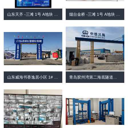
山东天齐 -三滩 1号 A地块 A6 、A9 、A10A10A10、A11A11A11住宅楼及 1# 车
烟台金桥 -三滩 1号 A地块 A4 、A5 、A7 、A8 住宅楼及 住宅楼及 1# 车库 (一期 )
山东威海书香逸居小区 1# -7# 楼、地下车库及人防工程项目
青岛胶州湾第二海底隧道项目门禁考勤机