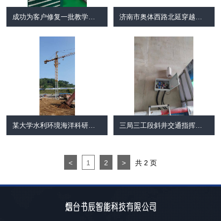
成功为客户修复一批教学用数控车床
济南市奥体西路北延穿越胶济铁路立交桥工程智慧工地服务
某大学水利环境海洋科研楼建设智慧工地项目
三局三工段斜井交通指挥系统
<
1
2
>
共 2 页