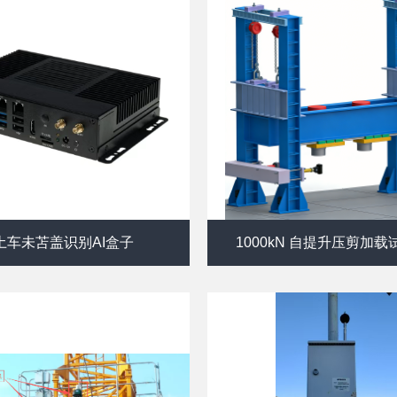
土车未苫盖识别AI盒子
1000kN 自提升压剪加